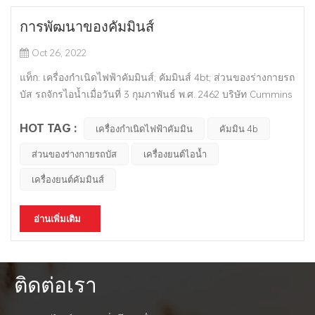
การพัฒนาของคัมมินส์
Oct 26, 2022
แท็ก: เครื่องกำเนิดไฟฟ้าคัมมินส์; คัมมินส์ 4bt; ส่วนของร่างกายรถ
บัส รถจักรไอน้ำเมื่อวันที่ 3 กุมภาพันธ์ พ.ศ. 2462 บริษัท Cummins
Engine ได้ก่อตั้งขึ้นอย่างเป็นทางการ นายวิลเลียม แกลนตัน เออร์
HOT TAG :
วิน นายธนาคารและนักลงทุนที่ประสบความสำเร็จในเมือง
เครื่องกำเนิดไฟฟ้าคัมมิน
คัมมิน 4b
โคลัมบัส รัฐอินดีแอนา สหรัฐอเมริกา เป็นผู้จัดหาเงินทุนเริ่มต...
ส่วนของร่างกายรถบัส
เครื่องยนต์ไอน้ำ
เครื่องยนต์คัมมินส์
อ่านเพิ่มเติม
ติดต่อเรา