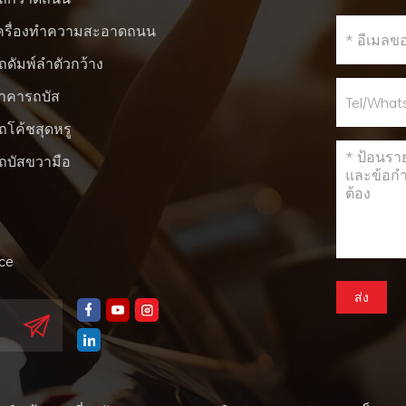
ครื่องทำความสะอาดถนน
ถดัมพ์ลำตัวกว้าง
าคารถบัส
ถโค้ชสุดหรู
ถบัสขวามือ
nce
ส่ง