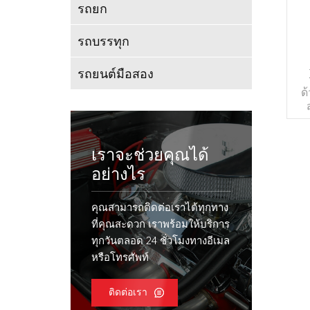
รถยก
รถบรรทุก
รถยนต์มือสอง
E
ด
พล
แล
เราจะช่วยคุณได้
เช่
อย่างไร
โด
จึง
คุณสามารถติดต่อเราได้ทุกทาง
กระ
ที่คุณสะดวก เราพร้อมให้บริการ
ทุกวันตลอด 24 ชั่วโมงทางอีเมล
เค
หรือโทรศัพท์
มอง
วา
ชั
ติดต่อเรา
สะ