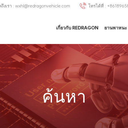
มลถึงเรา : wxhl@redragonvehicle.com
โทรได้ที่ : +861896
เกี่ยวกับ REDRAGON
ยานพาหนะ
ค้นหา