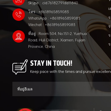
Skype : .cid.76182791da11840
เ
โทร : +8618965859083
ร
WhatsApp : +8618965859083
Wechat : +8618965859083
ร
ที่อยู่ : Room 504, No.151-2, Yuehua
ร
Road, Huli District, Xiamen, Fujian
ร
Province, China
STAY IN TOUCH!
Keep pace with the times and pursue excelle