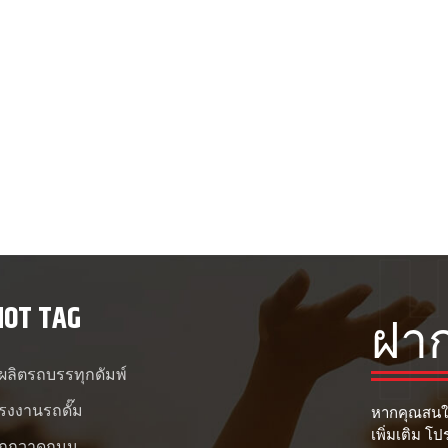
HOT TAG
ฝา
ู้ผลิตรถบรรทุกดัมพ์
รงงานรถดั๊ม
หากคุณสนใ
เพิ่มเติม โ
ถกวาดถนน