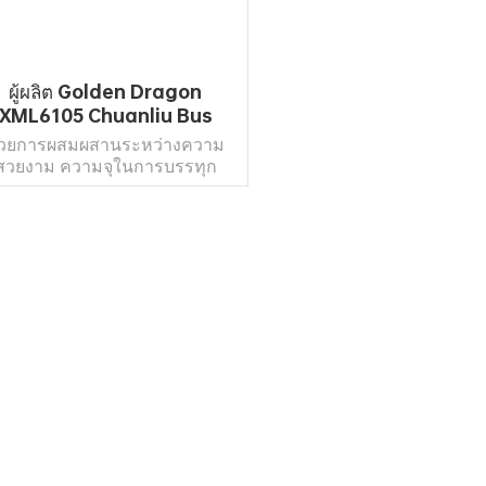
ผู้ผลิต Golden Dragon
XML6105 Chuanliu Bus
lectric Coach Passenger
้วยการผสมผสานระหว่างความ
สวยงาม ความจุในการบรรทุก
ขนาดใหญ่ และการประหยัด
ังงานและการปกป้องสิ่งแวดล้อม
ะตัวเลือกพลังงานที่หลากหลาย
น ไฟฟ้าล้วน ไฮบริด และดีเซล รถ
ยสารประจำทางในเมืองรุ่นใหม่
อ่านเพิ่มเติม
กลายเป็นต้นแบบแห่งความคุ้มค่า
เครื่องมือวัดรุ่นที่สามใหม่
บวนการฉีดขึ้นรูป เนื้อสัมผัสที่ดี
ขึ้น ด้วยแพลตฟอร์มระบบ
รื่องจักรสากล พื้นที่คนขับมีมุม
ที่กว้าง ปุ่มฟังก์ชันได้รับการจัด
งอย่างดี และแถบสว่างที่มีพาร์ติ
นเป็นจุดๆ ทำให้การขับขี่ง่ายและ
ดวกยิ่งขึ้น การตกแต่งภายในที่