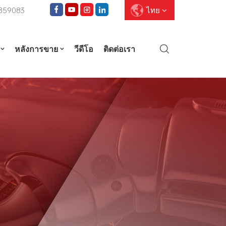
5859083
ไทย
หลังการขาย
วีดีโอ
ติดต่อเรา
English
Français
Deutsch
Pусский
Español
العربية
ไทย
עברית
中文
Português