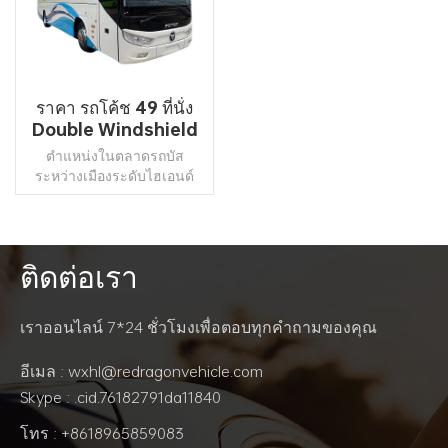
ราคา รถโค้ช 49 ที่นั่ง
Double Windshield
Travel Bus For Sale
ตำแหน่งในตลาดรถบัส
ระหว่างเมืองระดับไฮเอนด์
การออกแบบที่เป็นนวัตกรรม
ใหม่ของโครงสร้างตัวถัง
ลูกปืนวงแหวนที่ปิดสนิทตลอด
จนระบบกันสะเทือนอิสระที่ได้
ติดต่อเรา
รับการอัพเกรด โดยมีมุมที่ใหญ่
อ่านเพิ่มเติม
ขึ้น ความแข็งแกร่งที่ดีขึ้นและ
ความปลอดภัยที่สูงขึ้น การบู
เราออนไลน์ 7*24 ชั่วโมงเพื่อตอบทุกคำถามของคุณ
รณาการความปลอดภัย การ
ประหยัดพลังงาน ความน่าเชื่อ
อีเมล : wxhl@redragonvehicle.com
ถือ การควบคุม และการ
Skype : .cid.76182791da11840
กำหนดค่าเป็นอินเทอร์เน็ต
ซุปเปอร์บัสที่ชาญฉลาดมาก
โทร : +8618965859083