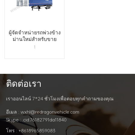
ผู้จัดจำหน่ายรถพ่วงข้าง
ม่านใหม่สำหรับขาย
1
ติดต่อเรา
อ่านเพิ่มเติม
เราออนไลน์ 7*24 ชั่วโมงเพื่อตอบทุกคำถามของคุณ
อีเมล : wxhl@redragonvehicle.com
Skype : .cid.76182791da11840
โทร : +8618965859083