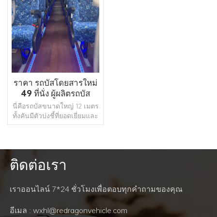
ราคา รถบัสโดยสารใหม่
49 ที่นั่ง ผู้ผลิตรถบัส
ระหว่างเมือง
นี่คือรถบัสขนาดใหญ่ 12 เมตร
ทั้งคันมีตัวบ่งชี้ที่ยอดเยี่ยมและ
ระดับรถบัสถึงระดับสูง ส่วน
ใหญ่จะใช้สำหรับการขนส่งผู้
โดยสารทางถนนระยะกลาง
และทางไกลและการท่องเที่ยว
ติดต่อเรา
อ่านเพิ่มเติม
เราออนไลน์ 7*24 ชั่วโมงเพื่อตอบทุกคำถามของคุณ
อีเมล : wxhl@redragonvehicle.com